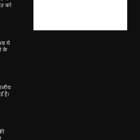
ात को
अब ये
े के
थानीय
 हैं।
की
ए