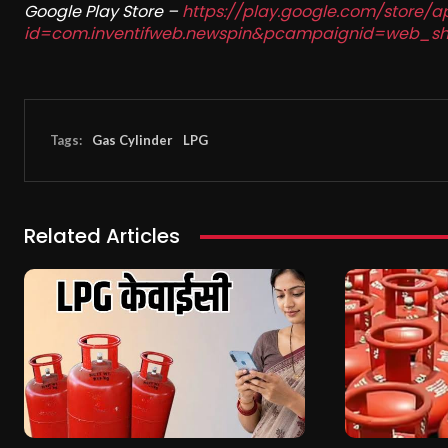
Google Play Store –
https://play.google.com/store/a
id=com.inventifweb.newspin&pcampaignid=web_sh
Tags:
Gas Cylinder
LPG
Related Articles