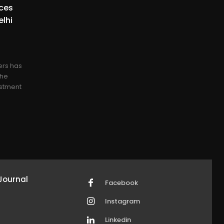
ices
elhi
ers has
the
ustment
Journal
Facebook
Instagram
Linkedin