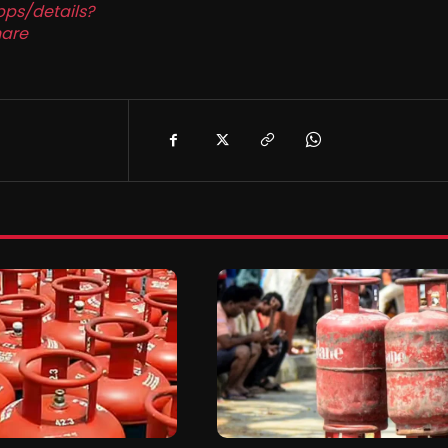
pps/details?
are