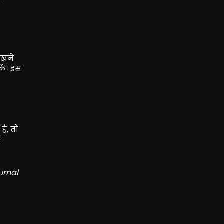
रखने
ें। इस
है, तो
ी
urnal