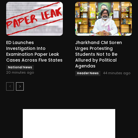
ED Launches
Jharkhand CM Soren
Investigation Into
Urges Protesting
Examination Paper Leak
Students Not to Be
Cases Across Five States
Allured by Political
Agendas
National News
20 minutes ago
44 minutes ago
Header News