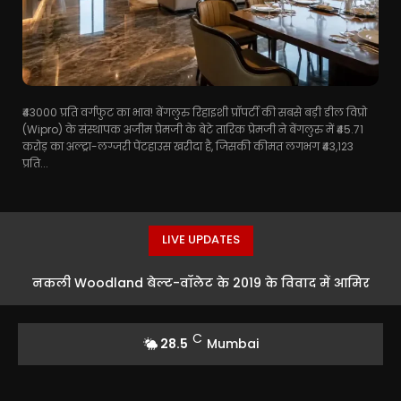
₹43000 प्रति वर्गफुट का भाव! बेंगलुरु रिहाइशी प्रॉपर्टी की सबसे बड़ी डील विप्रो
(Wipro) के संस्थापक अजीम प्रेमजी के बेटे तारिक प्रेमजी ने बेंगलुरु में ₹45.71
करोड़ का अल्ट्रा-लग्जरी पेंटहाउस खरीदा है, जिसकी कीमत लगभग ₹43,123
प्रति...
LIVE UPDATES
नकली Woodland बेल्ट-वॉलेट के 2019 के विवाद में आमिर
खान को नोटिस
C
28.5
Mumbai