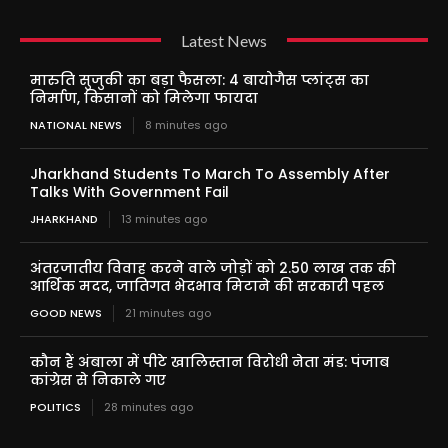
Latest News
मारुति सुजुकी का बड़ा फैसला: 4 बायोगैस प्लांट्स का
निर्माण, किसानों को मिलेगा फायदा
NATIONAL NEWS
8 minutes ago
Jharkhand Students To March To Assembly After
Talks With Government Fail
JHARKHAND
13 minutes ago
अंतरजातीय विवाह करने वाले जोड़ों को 2.50 लाख तक की
आर्थिक मदद, जातिगत भेदभाव मिटाने की सरकारी पहल
GOOD NEWS
21 minutes ago
कौन हैं अंबाला में पीटे खालिस्तान विरोधी नेता मंड: पंजाब
कांग्रेस से निकाले गए
POLITICS
28 minutes ago