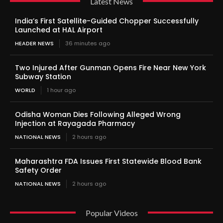
Latest News
India’s First Satellite-Guided Chopper Successfully
Launched at HAL Airport
HEADER NEWS
36 minutes ago
Two Injured After Gunman Opens Fire Near New York
Subway Station
WORLD
1 hour ago
Odisha Woman Dies Following Alleged Wrong
Injection at Rayagada Pharmacy
NATIONAL NEWS
2 hours ago
Maharashtra FDA Issues First Statewide Blood Bank
Safety Order
NATIONAL NEWS
2 hours ago
Popular Videos