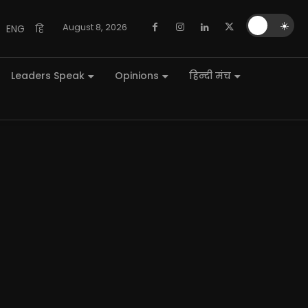
🌙
☀️
August 8, 2026
ENG
हि
Leaders Speak
Opinions
हिन्दी मंच