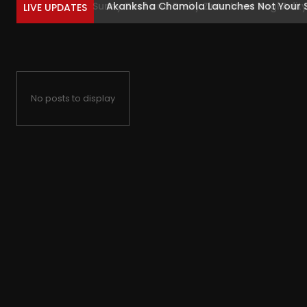
Akanksha Chamola Launches Not Your San
LIVE UPDATES
No posts to display