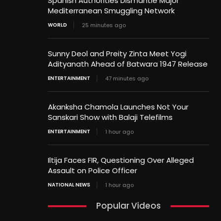
Spanish Authorities Dismantle Major
Mediterranean Smuggling Network
WORLD
25 minutes ago
Sunny Deol and Preity Zinta Meet Yogi
Adityanath Ahead of Batwara 1947 Release
ENTERTAINMENT
47 minutes ago
Akanksha Chamola Launches Not Your
Sanskari Show with Balaji Telefilms
ENTERTAINMENT
1 hour ago
Iltija Faces FIR, Questioning Over Alleged
Assault on Police Officer
NATIONAL NEWS
1 hour ago
Popular Videos