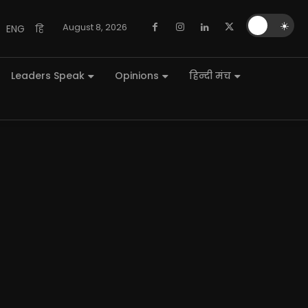
🌙
☀️
August 8, 2026
ENG
हि
Leaders Speak
Opinions
हिन्दी मंच