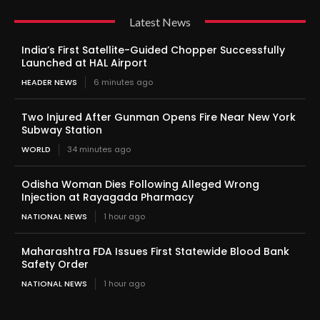
Latest News
India’s First Satellite-Guided Chopper Successfully
Launched at HAL Airport
HEADER NEWS
6 minutes ago
Two Injured After Gunman Opens Fire Near New York
Subway Station
WORLD
34 minutes ago
Odisha Woman Dies Following Alleged Wrong
Injection at Rayagada Pharmacy
NATIONAL NEWS
1 hour ago
Maharashtra FDA Issues First Statewide Blood Bank
Safety Order
NATIONAL NEWS
1 hour ago