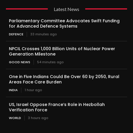
Latest News
Parliamentary Committee Advocates Swift Funding
for Advanced Defence Systems
DEFENCE
33 minutes ago
NPCIL Crosses 1,000 Billion Units of Nuclear Power
Generation Milestone
GOOD NEWS
54 minutes ago
One in Five Indians Could Be Over 60 by 2050, Rural
Areas Face Care Burden
INDIA
1 hour ago
US, Israel Oppose France’s Role in Hezbollah
Verification Force
WORLD
3 hours ago