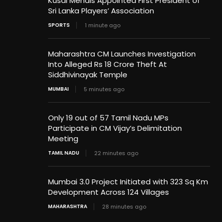
Kusal Mendis Appointed First President of
Sri Lanka Players’ Association
SPORTS
1 minute ago
Maharashtra CM Launches Investigation
Into Alleged Rs 18 Crore Theft At
Siddhivinayak Temple
MUMBAI
5 minutes ago
Only 19 out of 57 Tamil Nadu MPs
Participate in CM Vijay’s Delimitation
Meeting
TAMIL NADU
22 minutes ago
Mumbai 3.0 Project Initiated with 323 Sq Km
Development Across 124 Villages
MAHARASHTRA
28 minutes ago