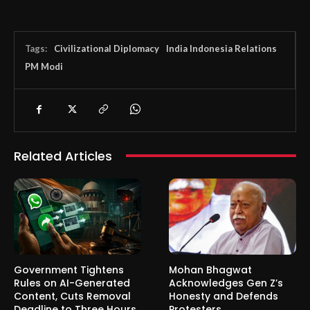
Tags:
Civilizational Diplomacy
India Indonesia Relations
PM Modi
Related Articles
Government Tightens
Mohan Bhagwat
Rules on AI-Generated
Acknowledges Gen Z’s
Content, Cuts Removal
Honesty and Defends
Deadline to Three Hours
Protesters