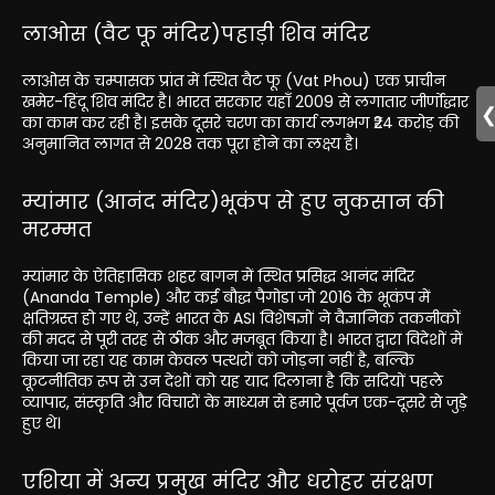
लाओस (वैट फू मंदिर)पहाड़ी शिव मंदिर
लाओस के चम्पासक प्रांत में स्थित वैट फू (Vat Phou) एक प्राचीन
खमेर-हिंदू शिव मंदिर है। भारत सरकार यहाँ 2009 से लगातार जीर्णोद्धार
का काम कर रही है। इसके दूसरे चरण का कार्य लगभग ₹24 करोड़ की
अनुमानित लागत से 2028 तक पूरा होने का लक्ष्य है।
म्यांमार (आनंद मंदिर)भूकंप से हुए नुकसान की
मरम्मत
म्यांमार के ऐतिहासिक शहर बागन में स्थित प्रसिद्ध आनंद मंदिर
(Ananda Temple) और कई बौद्ध पैगोडा जो 2016 के भूकंप में
क्षतिग्रस्त हो गए थे, उन्हें भारत के ASI विशेषज्ञों ने वैज्ञानिक तकनीकों
की मदद से पूरी तरह से ठीक और मजबूत किया है। भारत द्वारा विदेशों में
किया जा रहा यह काम केवल पत्थरों को जोड़ना नहीं है, बल्कि
कूटनीतिक रूप से उन देशों को यह याद दिलाना है कि सदियों पहले
व्यापार, संस्कृति और विचारों के माध्यम से हमारे पूर्वज एक-दूसरे से जुड़े
हुए थे।
एशिया में अन्य प्रमुख मंदिर और धरोहर संरक्षण