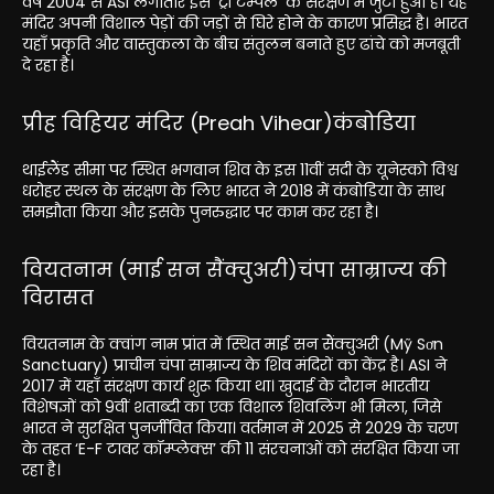
वर्ष 2004 से ASI लगातार इस ‘ट्री टेम्पल’ के संरक्षण में जुटा हुआ है। यह
मंदिर अपनी विशाल पेड़ों की जड़ों से घिरे होने के कारण प्रसिद्ध है। भारत
यहाँ प्रकृति और वास्तुकला के बीच संतुलन बनाते हुए ढांचे को मजबूती
दे रहा है।
प्रीह विहियर मंदिर (Preah Vihear)कंबोडिया
थाईलैंड सीमा पर स्थित भगवान शिव के इस 11वीं सदी के यूनेस्को विश्व
धरोहर स्थल के संरक्षण के लिए भारत ने 2018 में कंबोडिया के साथ
समझौता किया और इसके पुनरुद्धार पर काम कर रहा है।
वियतनाम (माई सन सैंक्चुअरी)चंपा साम्राज्य की
विरासत
वियतनाम के क्वांग नाम प्रांत में स्थित माई सन सैंक्चुअरी (Mỹ Sơn
Sanctuary) प्राचीन चंपा साम्राज्य के शिव मंदिरों का केंद्र है। ASI ने
2017 में यहाँ संरक्षण कार्य शुरू किया था। खुदाई के दौरान भारतीय
विशेषज्ञों को 9वीं शताब्दी का एक विशाल शिवलिंग भी मिला, जिसे
भारत ने सुरक्षित पुनर्जीवित किया। वर्तमान में 2025 से 2029 के चरण
के तहत ‘E-F टावर कॉम्प्लेक्स’ की 11 संरचनाओं को संरक्षित किया जा
रहा है।