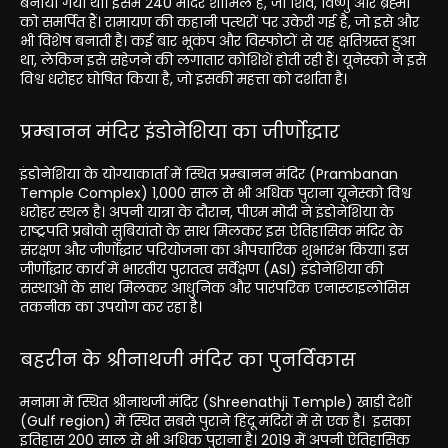
बनाया गया था। इसमें 240 मंदिर शामिल हैं, जो शिव, विष्णु और ब्रह्मा
को समर्पित हैं। रामायण की कहानी पत्थरों पर उकेरी गई है, जो इसे और
भी विशेष बनाती है। कई बार भूकंप और विस्फोटों से यह क्षतिग्रस्त हुआ
था, लेकिन इसे सहेजने की लगातार कोशिशें होती रही हैं। यूनेस्को ने इसे
विश्व धरोहर घोषित किया है, जो इसकी महत्ता को दर्शाता है।
प्रम्बानन मंदिर इंडोनेशिया का जीर्णोद्धार
इंडोनेशिया के योग्याकार्ता में स्थित प्रम्बानन मंदिर (Prambanan
Temple Complex) 1,000 साल से भी अधिक पुराना यूनेस्को विश्व
धरोहर स्थल है। अपनी यात्रा के दौरान, पीएम मोदी ने इंडोनेशिया के
राष्ट्रपति प्रबोवो सुबियांतो के साथ मिलकर इस ऐतिहासिक मंदिर के
संरक्षण और जीर्णोद्धार परियोजना का औपचारिक शुभारंभ किया। इस
जीर्णोद्धार कार्य में भारतीय पुरातत्व सर्वेक्षण (ASI) इंडोनेशिया की
संस्थाओं के साथ मिलकर आधुनिक और पारंपरिक एनास्टाइलोसिस
तकनीक का उपयोग कर रहा है।
बहरीन के श्रीनाथजी मंदिर का पुनर्विकास
मनामा में स्थित श्रीनाथजी मंदिर (Shreenathji Temple) खाड़ी देशों
(Gulf region) में स्थित सबसे पुराने हिंदू मंदिरों में से एक है। इसका
इतिहास 200 साल से भी अधिक पुराना है। 2019 में अपनी ऐतिहासिक