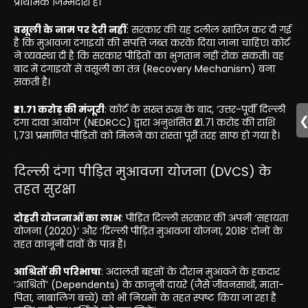
प्राथमिक जिम्मेदारी है।
वसूली के नाम पर देरी नहीं
: सरकार की यह दलील खारिज कर दी गई
है कि मुआवजा दंगाइयों की संपत्ति जब्त करके दिया जाना चाहिए। कोर्ट
ने व्यवस्था दी है कि सरकार पीड़ितों का भुगतान नहीं रोक सकती। वह
बाद में दंगाइयों से वसूली का तंत्र (Recovery Mechanism) बना
सकती है।
₹21.71 करोड़ की मंजूरी
: कोर्ट के सख्त रुख के बाद, ‘उत्तर-पूर्वी दिल्ली
दंगा दावा आयोग’ (NEDRCC) द्वारा अनुशंसित ₹21.71 करोड़ की राशि
1,731 प्रमाणित पीड़ितों को मिलने का रास्ता पूरी तरह साफ हो गया है।
दिल्ली दंगा पीड़ित मुआवजा योजना (DVCS) के
तहत सुरक्षा
दोहरी योजनाओं का लाभ
: पीड़ित दिल्ली सरकार की अपनी ‘सहायता
योजना (2020)’ और ‘दिल्ली पीड़ित मुआवजा योजना, 2018’ दोनों के
तहत कानूनी दावों के पात्र हैं।
आश्रितों की परिभाषा
: अदालती बहसों के दौरान मुआवजे के हकदार
‘आश्रितों’ (Dependents) के कानूनी दायरे (जैसे जीवनसाथी, माता-
पिता, नाबालिग बच्चे) को भी नियमों के तहत स्पष्ट किया जा रहा है