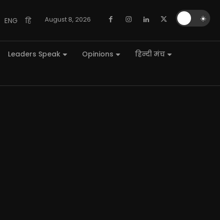
🌙
☀️
August 8, 2026
ENG
हि
Leaders Speak
Opinions
हिन्दी मंच