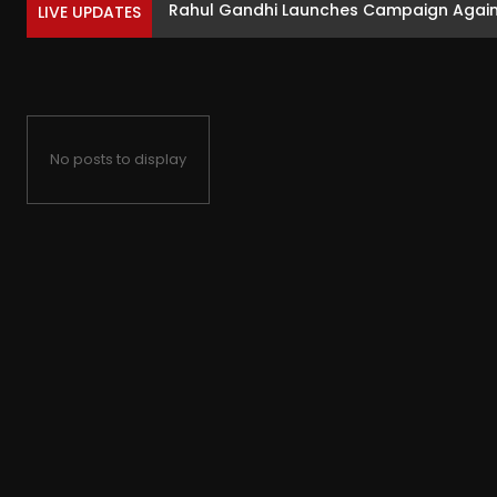
Rahul Gandhi Launches Campaign Against 
LIVE UPDATES
No posts to display