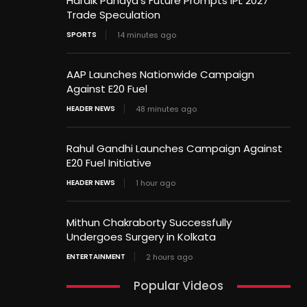
Hardik Pandya’s Future Prompts IPL 2027
Trade Speculation
SPORTS
14 minutes ago
AAP Launches Nationwide Campaign
Against E20 Fuel
HEADER NEWS
48 minutes ago
Rahul Gandhi Launches Campaign Against
E20 Fuel Initiative
HEADER NEWS
1 hour ago
Mithun Chakraborty Successfully
Undergoes Surgery in Kolkata
ENTERTAINMENT
2 hours ago
Popular Videos