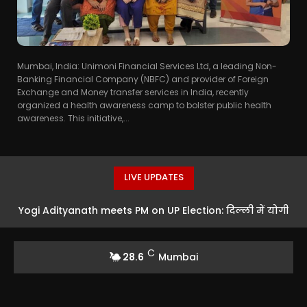
Mumbai, India: Unimoni Financial Services Ltd, a leading Non-
Banking Financial Company (NBFC) and provider of Foreign
Exchange and Money transfer services in India, recently
organized a health awareness camp to bolster public health
awareness. This initiative,...
LIVE UPDATES
Yogi Adityanath meets PM on UP Election: दिल्ली में योगी
की PM मोदी और BJP अध्यक्ष नितिन नबीन से मुलाकात, यूपी की
C
28.6
Mumbai
सियासत में...