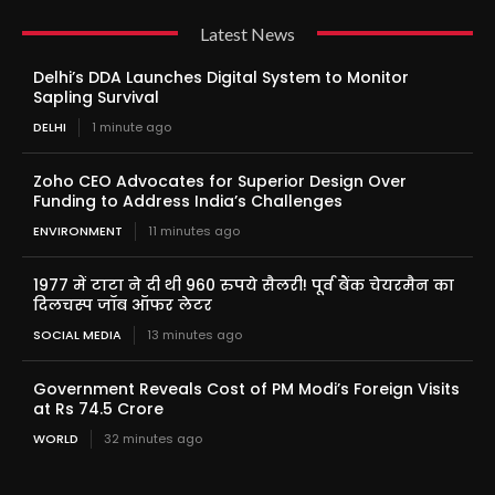
Latest News
Delhi’s DDA Launches Digital System to Monitor
Sapling Survival
DELHI
1 minute ago
Zoho CEO Advocates for Superior Design Over
Funding to Address India’s Challenges
ENVIRONMENT
11 minutes ago
1977 में टाटा ने दी थी 960 रुपये सैलरी! पूर्व बैंक चेयरमैन का
दिलचस्प जॉब ऑफर लेटर
SOCIAL MEDIA
13 minutes ago
Government Reveals Cost of PM Modi’s Foreign Visits
at Rs 74.5 Crore
WORLD
32 minutes ago