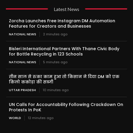
Latest News
Zorcha Launches Free Instagram DM Automation
Features for Creators and Businesses
NATIONAL NEWS
2 minutes ago
Bisleri International Partners With Thane Civic Body
for Bottle Recycling in 123 Schools
NATIONAL NEWS
5 minutes ago
तीन साल से रुका काम हुआ तो किसान ने दिया DM को एक
किलो ककोड़ा की सब्जी
UTTAR PRADESH
10 minutes ago
UN Calls For Accountability Following Crackdown On
Protests In PoK
WORLD
12 minutes ago