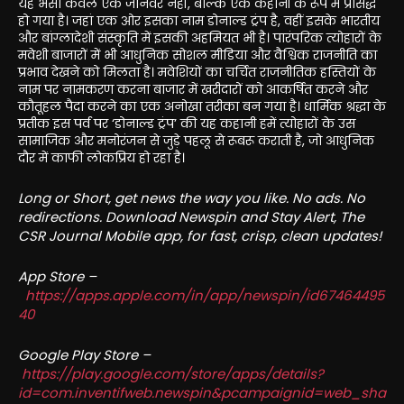
यह भैंसा केवल एक जानवर नहीं, बल्कि एक कहानी के रूप में प्रसिद्ध
हो गया है। जहां एक ओर इसका नाम डोनाल्ड ट्रंप है, वहीं इसके भारतीय
और बांग्लादेशी संस्कृति में इसकी अहमियत भी है। पारंपरिक त्योहारों के
मवेशी बाजारों में भी आधुनिक सोशल मीडिया और वैश्विक राजनीति का
प्रभाव देखने को मिलता है। मवेशियों का चर्चित राजनीतिक हस्तियों के
नाम पर नामकरण करना बाजार में खरीदारों को आकर्षित करने और
कौतूहल पैदा करने का एक अनोखा तरीका बन गया है। धार्मिक श्रद्धा के
प्रतीक इस पर्व पर ‘डोनाल्ड ट्रंप’ की यह कहानी हमें त्योहारों के उस
सामाजिक और मनोरंजन से जुड़े पहलू से रूबरू कराती है, जो आधुनिक
दौर में काफी लोकप्रिय हो रहा है।
Long or Short, get news the way you like. No ads. No
redirections. Download Newspin and Stay Alert, The
CSR Journal Mobile app, for fast, crisp, clean updates!
App Store –
https://apps.apple.com/in/app/newspin/id67464495
40
Google Play Store –
https://play.google.com/store/apps/details?
id=com.inventifweb.newspin&pcampaignid=web_sha