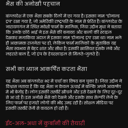
भैंस की अनोखी पहचान
बांग्लादेश में एक भैंसा सबके दिलों में छा गया है। इसका नाम “डोनाल्ड
ट्रंप” रखा गया है, जो अमेरिकी राष्ट्रपति के नाम से प्रेरित है।
बांग्लादेश के
नारायणगंज में स्थित मवेशी फार्म के मालिक, जिया उद्दीन मृधा ने बताया
कि उनके छोटे भाई ने इस भैंसे की बनावट और बालों की स्टाइल
देखकर मजाकिया अंदाज में इसका नाम ‘डोनाल्ड ट्रंप’ रखा था।
नाम भले
ही आक्रामक राजनेता पर हो, लेकिन फार्म मालिकों के मुताबिक यह
भैंसा स्वभाव से बेहद शांत और सीधा है।
इसकी खासियत इसके लंबे और
लहराते बाल हैं, जो ट्रंप के हेयरस्टाइल से मिलते-जुलते हैं।
सभी का ध्यान आकर्षित करता भैंसा
यह भैंसा अब बांग्लादेश भर में चर्चा का विषय बन चुका है। जिया उद्दीन ने
विश्वास जताया है कि यह भैंसा न केवल ऊंचाई में बल्कि अपने आकर्षण
में भी बेजोड़ है। लोग इसकी तस्वीरें खींचने और इसे देखने के लिए दूर-दूर
से आ रहे हैं। इस अनोखे भैंसे को देखने और इसके साथ सेल्फी लेने के
लिए फार्म पर हजारों लोगों की भीड़ उमड़ रही है। सोशल मीडिया पर
इसकी तस्वीरें तेजी से वायरल हो रही हैं।
ईद-अल-अधा में कुर्बानी की तैयारी