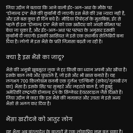
जिया उद्दीन ने बताया कि आने वाली ईद-अल-अधा के मौके पर
“डोनाल्ड ट्रंप” भैंसे की कुर्बानी दी जाएगी। इस भैंसे की उम्र ज्यादा नहीं है,
और इसे बस कुछ ही दिन बचे हैं।
मीडिया रिपोर्ट्स के मुताबिक, ईद से
पहले ही इस “डोनाल्ड ट्रंप” भैंसे को एक खरीदार को अच्छी कीमत पर
बेचा जा चुका है, और ईद-अल-अधा पर परंपरा के अनुसार इसकी
कुर्बानी दी जाएगी।
इसकी खासियत ने इसे एक स्थानीय सेलिब्रिटी बना
दिया है। लोगों में इस भैंसे के प्रति जिज्ञासा बढ़ती जा रही है।
क्या है इस भैंसे का जादू?
भैंसे की अनूठी खूबसूरत लुक ने हर किसी का ध्यान अपनी ओर खींचा है।
इसके बाल लंबे और घुंघराले हैं, जो इसे और भी खास बनाते हैं। यह
लगभग 700 किलोग्राम
वजनी एक दुर्लभ ‘एल्बिनो’ (सफेद/गुलाबी रंग
का) भैंसा है। इसके सिर पर सुनहरे और लहराते बाल हैं, जो हूबहू
अमेरिकी राष्ट्रपति डोनाल्ड ट्रंप के सिग्नेचर हेयरस्टाइल जैसे दिखते हैं।
जिया उद्दीन ने कहा कि इस भैंसे की नज़ाकत और उग्रता ने इसे अन्य
भैंसों से अलग कर दिया है।
भैंसा खरीदने को आतुर लोग
यह भैंसा अब बांग्लादेश के बाजारों में एक लोकप्रिय नाम बन चुका है।