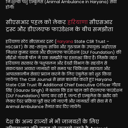
निःशुल्क पशु एम्बुलेंस (Animal Ambulance in Haryana) सेवा
होगी।
सीएसआर पहल को लेकर
हरियाणा
सीएसआर
ट्रस्ट और डीएलएफ फाउंडेशन के बीच समझौता
हरियाणा स्टेट सीएसआर ट्रस्ट (
Haryana
State CSR Trust –
HSCSRT) के सह-संयुक्त सचिव और गुरुग्राम के उपायुक्त आईएएस
निशांत कुमार यादव और डीएलएफ फाउंडेशन (DLF Foundation) की
सीईओ गायत्री पॉल ने एक समझौते पर हस्ताक्षर किए हैं। जिसके तहत
हरियाणा सरकार के पशुपालन और डेयरी विभाग के सहयोग से
संकटग्रस्त आवारा जानवरों को समय पर चिकित्सा सहायता और
आपातकालीन सेवाएं प्रदान करने के लिए एंबुलेंस को शुरू किया
जायेगा। The CSR Journal से ख़ास बातचीत करते हुए Haryana
State CSR Trust के Additional Chief Executive Officer गौरव
सिंह (Gaurav Singh) ने बताया कि इस पहल को डीएलएफ फाउंडेशन
(DLF Foundation) फण्ड कर रही है, जल्द ही एम्बुलेंस के खरीद को
लेकर टेंडर प्रक्रिया पूरी कर ली जाएगी और जानवरों की सेवा में ये
Animal Ambulance तैनात कर दिए जायेंगे।
देश के अन्य राज्यों में भी जानवरों के लिए